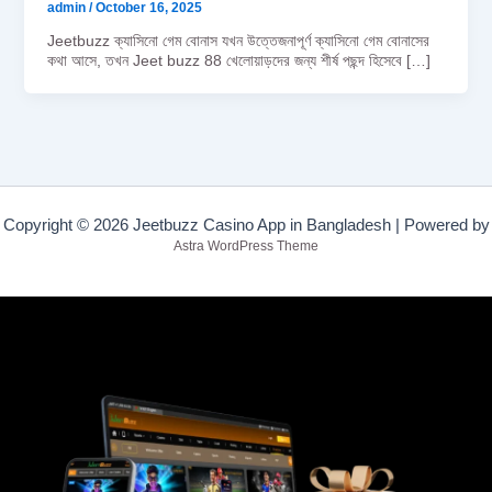
admin
/
October 16, 2025
Jeetbuzz ক্যাসিনো গেম বোনাস যখন উত্তেজনাপূর্ণ ক্যাসিনো গেম বোনাসের
কথা আসে, তখন Jeet buzz 88 খেলোয়াড়দের জন্য শীর্ষ পছন্দ হিসেবে […]
Copyright © 2026 Jeetbuzz Casino App in Bangladesh | Powered by
Astra WordPress Theme