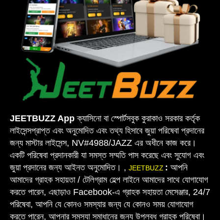
JEETBUZZ App
ক্যাসিনো বা স্পোর্টসবুক কুরাকাও সরকার কর্তৃক
লাইসেন্সপ্রাপ্ত এবং অনুমোদিত এবং তথ্য হিসাবে জুয়া পরিষেবা প্রদানের
জন্য মাস্টার লাইসেন্স, NV#4988/JAZZ এর অধীনে কাজ করে।
একটি পরিষেবা প্রদানকারী যা সমস্ত সম্মতি পাস করেছে এবং সুযোগ এবং
জুয়া প্রদানের জন্য আইনত অনুমোদিত। ,
:
আপনি
JEETBUZZ
আমাদের গ্রাহক সহায়তা / টেলিগ্রাম হেল্প লাইনে আমাদের সাথে যোগাযোগ
করতে পারেন, এছাড়াও Facebook-এ গ্রাহক সহায়তা মেসেঞ্জার, 24/7
পরিষেবা, আপনি যে কোনও সমস্যার জন্য যে কোনও সময় যোগাযোগ
করতে পারেন, আপনার সমস্যা সমাধানের জন্য উপলব্ধ গ্রাহক পরিষেবা।