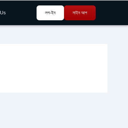
 Us
লগ-ইন
সাইন আপ