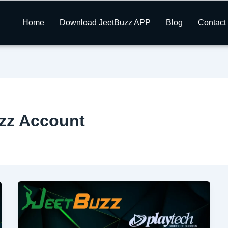
Home
Download JeetBuzz APP
Blog
Contact
uzz Account