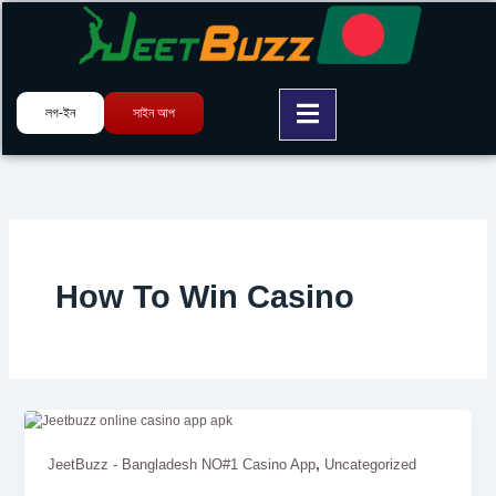
Skip
to
content
লগ-ইন
সাইন আপ
How To Win Casino
,
JeetBuzz - Bangladesh NO#1 Casino App
Uncategorized