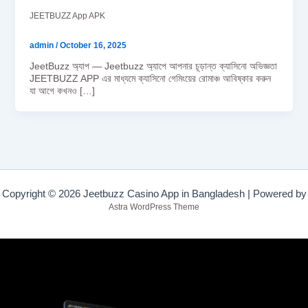
JEETBUZZ App APK
admin
/
October 16, 2025
JeetBuzz অ্যাপ — Jeetbuzz অ্যাপে আপনার চূড়ান্ত ক্যাসিনো অভিজ্ঞতা
JEETBUZZ APP এর মাধ্যমে ক্যাসিনো গেমিংয়ের রোমাঞ্চ আবিষ্কার করুন
যা আগে কখনও […]
Copyright © 2026 Jeetbuzz Casino App in Bangladesh | Powered by
Astra WordPress Theme