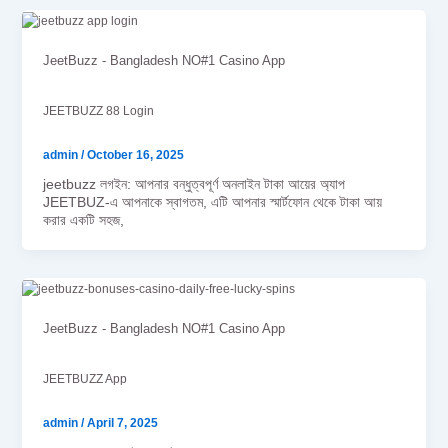
JeetBuzz - Bangladesh NO#1 Casino App
JEETBUZZ 88 Login
admin
/
October 16, 2025
jeetbuzz লগইন: আপনার বন্ধুত্বপূর্ণ অনলাইন টাকা আয়ের অ্যাপ
JEETBUZ-এ আপনাকে স্বাগতম, এটি আপনার স্মার্টফোন থেকে টাকা আয়
করার একটি সহজ,
JeetBuzz - Bangladesh NO#1 Casino App
JEETBUZZ App
admin
/
April 7, 2025