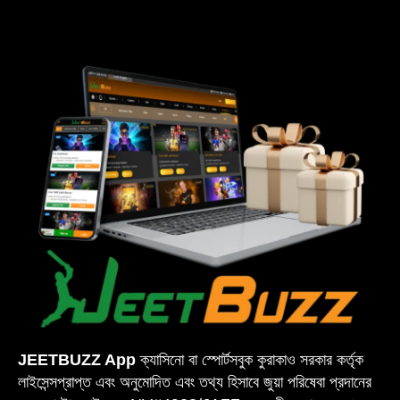
JEETBUZZ App
ক্যাসিনো বা স্পোর্টসবুক কুরাকাও সরকার কর্তৃক
লাইসেন্সপ্রাপ্ত এবং অনুমোদিত এবং তথ্য হিসাবে জুয়া পরিষেবা প্রদানের