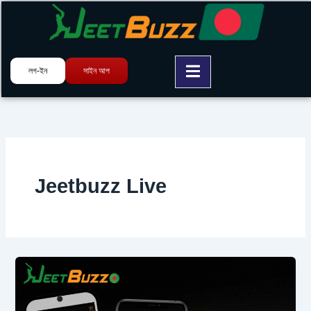
Skip
to
content
লগ-ইন
সাইন আপ
Jeetbuzz Live