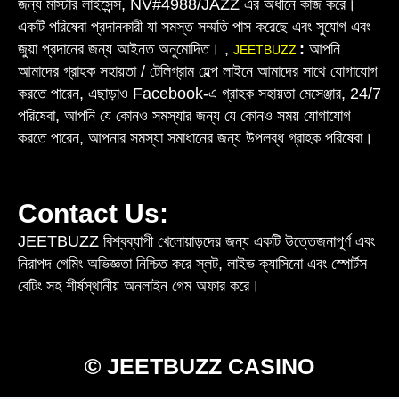
জন্য মাস্টার লাইসেন্স, NV#4988/JAZZ এর অধীনে কাজ করে।
একটি পরিষেবা প্রদানকারী যা সমস্ত সম্মতি পাস করেছে এবং সুযোগ এবং
জুয়া প্রদানের জন্য আইনত অনুমোদিত। ,
:
আপনি
JEETBUZZ
আমাদের গ্রাহক সহায়তা / টেলিগ্রাম হেল্প লাইনে আমাদের সাথে যোগাযোগ
করতে পারেন, এছাড়াও Facebook-এ গ্রাহক সহায়তা মেসেঞ্জার, 24/7
পরিষেবা, আপনি যে কোনও সমস্যার জন্য যে কোনও সময় যোগাযোগ
করতে পারেন, আপনার সমস্যা সমাধানের জন্য উপলব্ধ গ্রাহক পরিষেবা।
Contact Us:
JEETBUZZ বিশ্বব্যাপী খেলোয়াড়দের জন্য একটি উত্তেজনাপূর্ণ এবং
নিরাপদ গেমিং অভিজ্ঞতা নিশ্চিত করে স্লট, লাইভ ক্যাসিনো এবং স্পোর্টস
বেটিং সহ শীর্ষস্থানীয় অনলাইন গেম অফার করে।
© JEETBUZZ CASINO